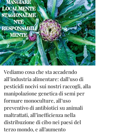
MANGIARE
LOCALMENTE
STAGIONALME
NTE
RESPONSABIL
MENTE
Vediamo cosa che sta accadendo
all’industria alimentare: dall’uso di
pesticidi nocivi sui nostri raccogli, alla
manipolazione genetica di semi per
formare monoculture, all’uso
preventivo di antibiotici su animali
maltrattati, all’inefficienza nella
distribuzione di cibo nei paesi del
terzo mondo, e all’aumento