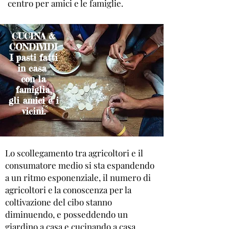
centro per amici e le famiglie.
CUCINA &
CONDIVIDI
I pasti fatti
in casa
con
la
famiglia,
gli amici e i
vicini.
Lo scollegamento tra agricoltori e il
consumatore medio si sta espandendo
a un ritmo esponenziale, il numero di
agricoltori e la conoscenza per la
coltivazione del cibo stanno
diminuendo, e posseddendo un
giardino a casa e cucinando a casa